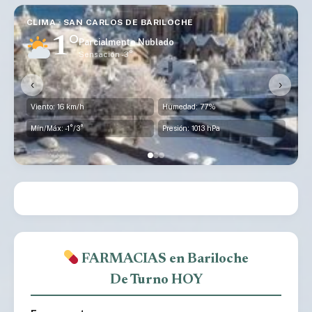
CLIMA · SAN CARLOS DE BARILOCHE
1°
Parcialmente Nublado
Sensación -3°
‹
›
Viento: 16 km/h
Humedad: 77%
Mín/Máx: -1°/3°
Presión: 1013 hPa
FARMACIAS en Bariloche
De Turno HOY