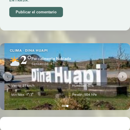
ENTRADA.
CLIMA · DINA HUAPI
2°
Parcialmente Nublado
Sensación -4°
‹
›
Viento: 27 km/h
Humedad: 61%
Mín/Máx: -1°/3°
Presión: 1004 hPa