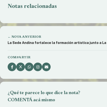
Justicia ada
Notas relacionadas
Un jubilado recupera su dinero tras una
abuela a par
mediación por estafa
económica
← NOTA ANTERIOR
La Sede Andina fortalece la formación artística junto a La
COMPARTIR
¿Qué te parece lo que dice la nota?
COMENTÁ acá mismo