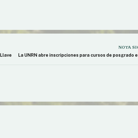
pta cuota alimentaria a
tir de su situación
Bariloche reclama avance de d
tras agresiones que violan de
NOTA SI
 Llave
La UNRN abre inscripciones para cursos de posgrado e