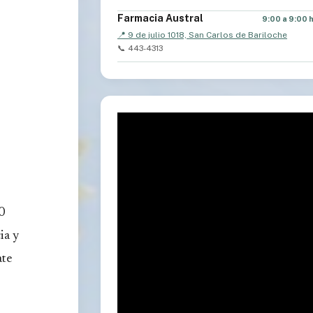
Farmacia Austral
9:00 a 9:00 
📍 9 de julio 1018, San Carlos de Bariloche
📞 443-4313
0
ia y
ate