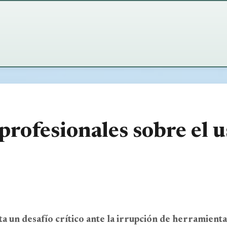
SAN CARLOS DE BARILOCHE
CLIMA · CERRO CATEDRAL
°
1°
🌤️
Nevada Moderada
Estable
Sensación -2°
Sensación -3°
 profesionales sobre el 
 km/h
Humedad: 89%
Viento: 11 km/h
Hu
°/4°
Presión: 1014 hPa
Mín/Máx: -3°/1°
Pre
a un desafío crítico ante la irrupción de herramienta