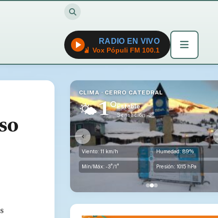
RADIO EN VIVO
Vox Pópuli FM 100.1
CLIMA · DINA HUAPI
3°
⛅
Parcialmente Nublado
Sensación -2°
uso
‹
medad: 89%
Viento: 16 km/h
Humedad: 75%
sión: 1015 hPa
Mín/Máx: -1°/3°
Presión: 1015 hPa
s