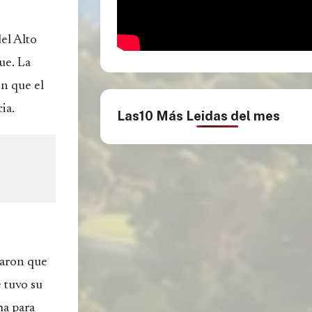
el Alto
ue. La
ón que el
ia.
Las10 Más Leidas del mes
zaron que
e tuvo su
ma para