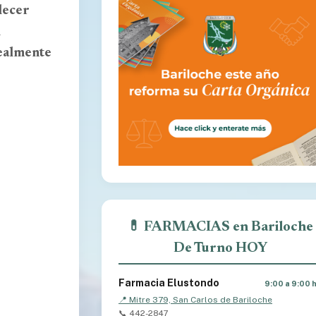
blecer
l
realmente
💊 FARMACIAS en Bariloche
De Turno HOY
Farmacia Elustondo
9:00 a 9:00 
📍 Mitre 379, San Carlos de Bariloche
📞 442-2847