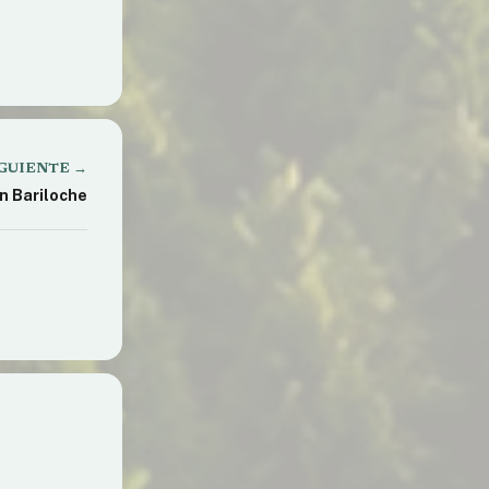
enuncia
rechos
GUIENTE →
n Bariloche