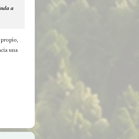
inda a
 propio,
acia una