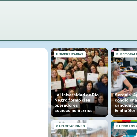
UNIVERSITARIAS
ELECTORAL
La Universidad de Río
Serquis. A
Negro formó cien
condiciona
operadores
candidatur
sociocomunitarios
Emilia Sor
❯
CAPACITACIONES
BARRIO LOS