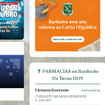
teca de
junta fondos
ales de
💊 FARMACIAS en Bariloche
De Turno HOY
Farmacia Elustondo
9:00 a 9:00 hs
📍 Mitre 379, San Carlos de Bariloche
📞 442-2847