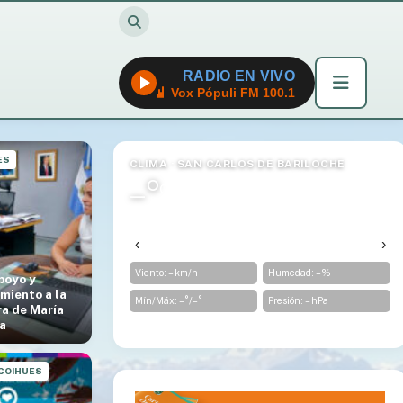
RADIO EN VIVO
Vox Pópuli FM 100.1
ES
CLIMA · SAN CARLOS DE BARILOCHE
–°
Cargando…
Sensación –°
‹
›
Viento: – km/h
Humedad: –%
poyo y
miento a la
Mín/Máx: –°/–°
Presión: – hPa
a de María
ia
 COIHUES