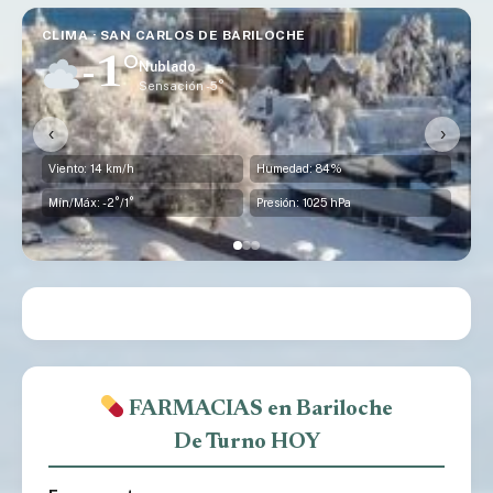
CLIMA · SAN CARLOS DE BARILOCHE
-1°
Nublado
Sensación -5°
‹
›
Viento: 14 km/h
Humedad: 84%
Mín/Máx: -2°/1°
Presión: 1025 hPa
FARMACIAS en Bariloche
De Turno HOY