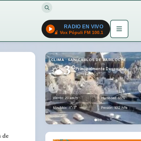
RADIO EN VIVO
Vox Pópuli FM 100.1
CLIMA · SAN CARLOS DE BARILOCHE
3°
🌤️
Principalmente Despejado
Sensación -3°
‹
Viento: 20 km/h
Humedad: 65%
Mín/Máx: -1°/3°
Presión: 1012 hPa
s de