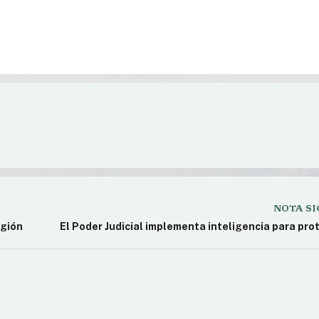
n creativa con Scratch para
Cursos de posgrado en Bariloc
inscripciones abiertas
NOTA SI
egión
El Poder Judicial implementa inteligencia para pro