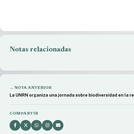
Notas relacionadas
Me fui quedando mar: exposición en
Programació
Bariloche
niños
← NOTA ANTERIOR
La UNRN organiza una jornada sobre biodiversidad en la r
COMPARTIR