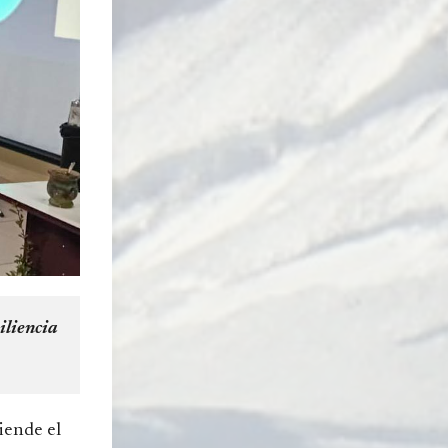
iliencia
iende el