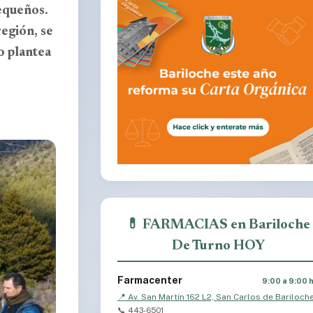
pequeños.
egión, se
o plantea
💊 FARMACIAS en Bariloche
De Turno HOY
Farmacenter
9:00 a 9:00 
📍 Av. San Martín 162 L2, San Carlos de Bariloch
📞 443-6501