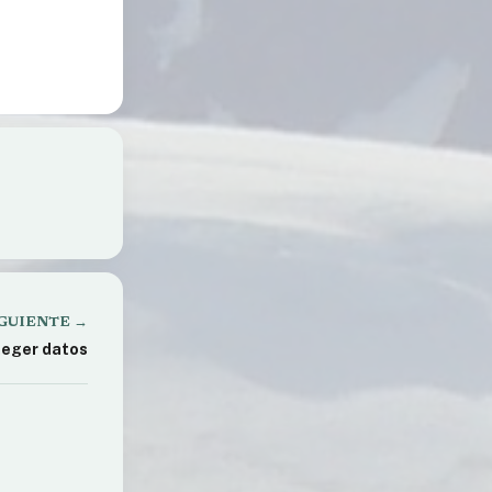
he:
GUIENTE →
teger datos