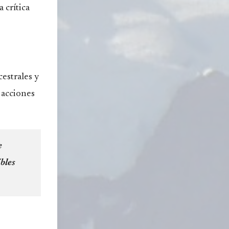
 crítica
cestrales y
 acciones
e
bles