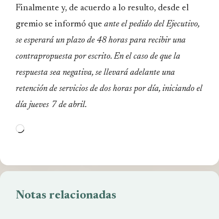
Finalmente y, de acuerdo a lo resulto, desde el
gremio se informó que
ante el pedido del Ejecutivo,
se esperará un plazo de 48 horas para recibir una
contrapropuesta por escrito. En el caso de que la
respuesta sea negativa, se llevará adelante una
retención de servicios de dos horas por día, iniciando el
día jueves 7 de abril.
Cargando...
Notas relacionadas
Cierre de Casinos de Bariloche?
Trabajadores de la salud exige atención urgente al
reclamo salarial
Convocatoria a Asamblea – La Colina, el próximo