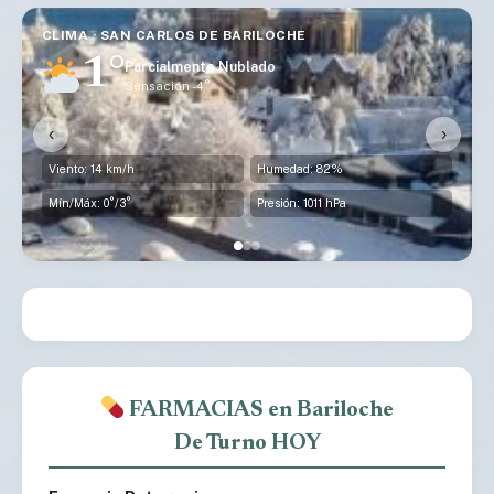
CLIMA · SAN CARLOS DE BARILOCHE
1°
Parcialmente Nublado
Sensación -4°
‹
›
Viento: 14 km/h
Humedad: 82%
Mín/Máx: 0°/3°
Presión: 1011 hPa
FARMACIAS en Bariloche
De Turno HOY