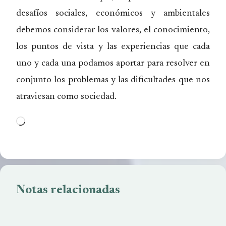
desafíos sociales, económicos y ambientales
debemos considerar los valores, el conocimiento,
los puntos de vista y las experiencias que cada
uno y cada una podamos aportar para resolver en
conjunto los problemas y las dificultades que nos
atraviesan como sociedad.
Cargando...
Notas relacionadas
Despidos anunciados requieren solidaridad y
acompañamiento
El Cerro Catedral: tal vez, la última oportunidad para
nuestros barrios – Nota de Opinión
La Juventud tiene la responsabilidad de asegurar el
futuro