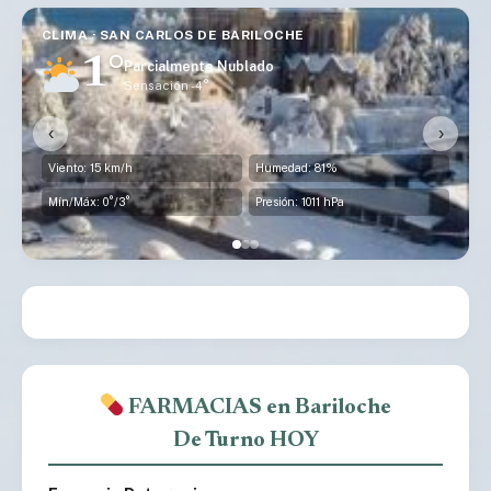
CLIMA · SAN CARLOS DE BARILOCHE
1°
Parcialmente Nublado
Sensación -4°
‹
›
Viento: 15 km/h
Humedad: 81%
Mín/Máx: 0°/3°
Presión: 1011 hPa
FARMACIAS en Bariloche
De Turno HOY