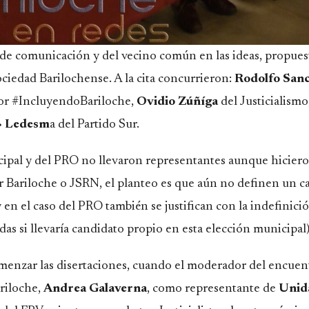
de comunicación y del vecino común en las ideas, propues
ciedad Barilochense. A la cita concurrieron:
Rodolfo San
or #IncluyendoBariloche,
Ovidio Zúñíga
del Justicialismo
i» Ledesm
a del Partido Sur.
cipal y del PRO no llevaron representantes aunque hiciero
por Bariloche o JSRN, el planteo es que aún no definen un 
y en el caso del PRO también se justifican con la indefinici
as si llevaría candidato propio en esta elección municipal
omenzar las disertaciones, cuando el moderador del encuen
ariloche,
Andrea Galaverna
, como representante de
Unid