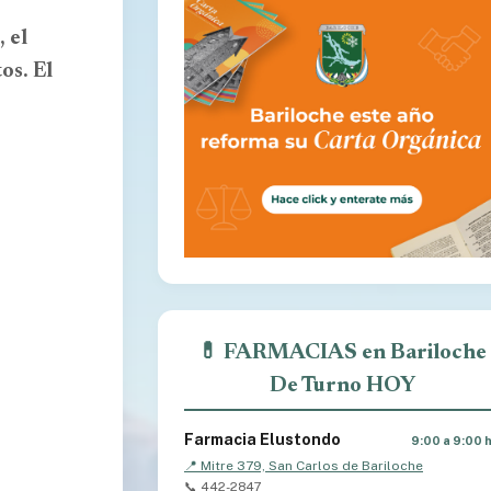
 el
os. El
💊 FARMACIAS en Bariloche
De Turno HOY
Farmacia Elustondo
9:00 a 9:00 
📍 Mitre 379, San Carlos de Bariloche
📞 442-2847