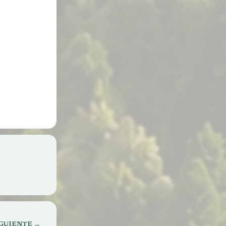
etaria de
to CAUMA
GUIENTE →