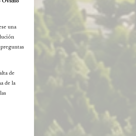
o
Ovidio
iese una
olución
 preguntas
falta de
a de la
las