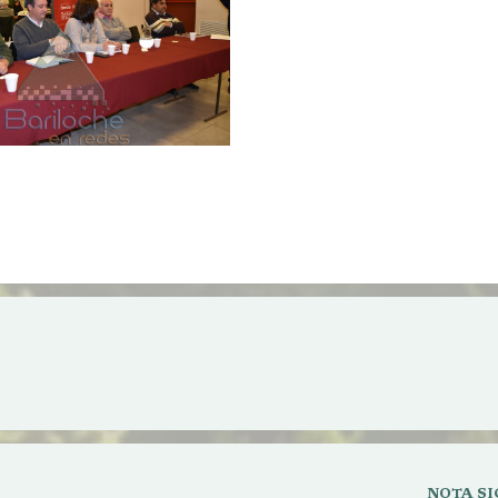
Piden la destitución de la secr
udiencia pública por el
Medio Ambiente a partir de
Urbano de Pasajeros
Irregularidades en el Proyec
NOTA SI