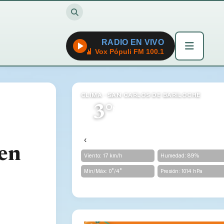
RADIO EN VIVO
Vox Pópuli FM 100.1
CLIMA · SAN CARLOS DE BARILOCHE
3°
❄️
Nevada Moderada
Sensación -2°
‹
 en
Viento: 17 km/h
Humedad: 89%
Mín/Máx: 0°/4°
Presión: 1014 hPa