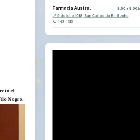
Farmacia Austral
9:00 a 9:00 
📍 9 de julio 1018, San Carlos de Bariloche
📞 443-4313
retó el
Rio Negro.