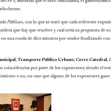
 del FPV, mientras que el otro Justicialista, el gastronómic
rilochense.
enda Pública
«, con lo que se trató que cada referente expus
nsidera que hay que resolver y cual sería su propuesta de s
 en una ronda de diez minutos por orador finalizando con
nicipal
,
Transporte Público Urbano
,
Cerro Catedral
, 
n coincidencias por parte de los exponentes; siendo el tem
enimiento o no, en caso que alguno de los exponentes gane 