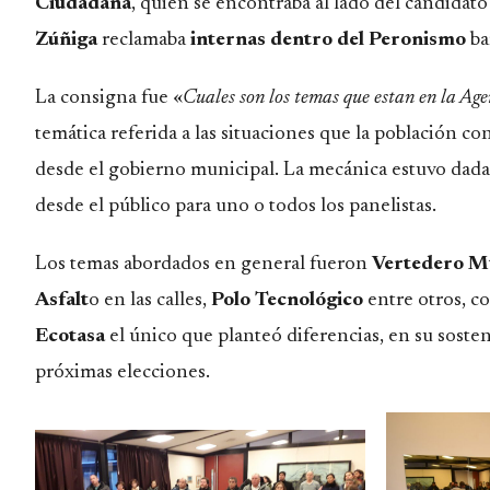
Ciudadana
, quien se encontraba al lado del candidato
Zúñiga
reclamaba
internas dentro del Peronismo
ba
La consigna fue «
Cuales son los temas que estan en la Ag
temática referida a las situaciones que la población co
desde el gobierno municipal. La mecánica estuvo dada
desde el público para uno o todos los panelistas.
Los temas abordados en general fueron
Vertedero Mu
Asfalt
o en las calles,
Polo Tecnológico
entre otros, co
Ecotasa
el único que planteó diferencias, en su sost
próximas elecciones.