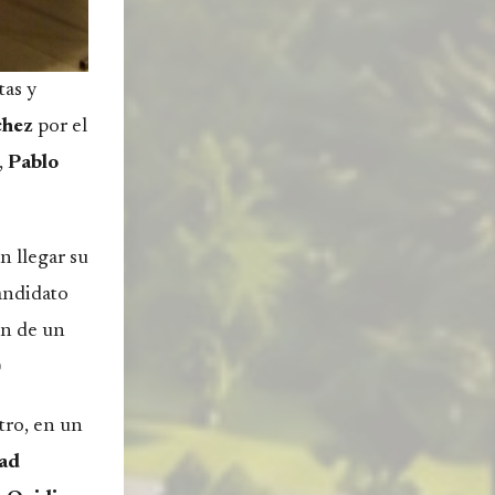
tas y
chez
por el
,
Pablo
n llegar su
candidato
ón de un
)
tro, en un
ad