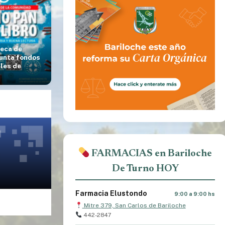
teca de
junta fondos
ales de
FARMACIAS en Bariloche
De Turno HOY
Farmacia Elustondo
9:00 a 9:00 hs
Mitre 379, San Carlos de Bariloche
442-2847