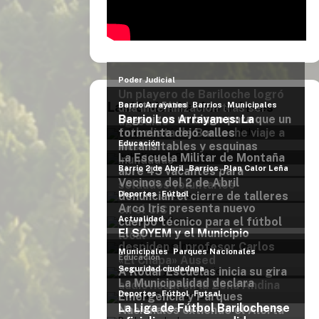
rtalece la
ca junto a La
 Impro. El
ariloche
Las10 Más Leidas del mes
a nuevo
 – Insólita
ra el fútbol
entes de un
.