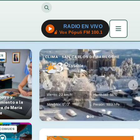
RADIO EN VIVO
Vox Pópuli FM 100.1
ES
CLIMA · SAN CARLOS DE BARILOCHE
3°
Estable
Sensación -2°
‹
›
Viento: 22 km/h
Humedad: 88%
poyo y
miento a la
Mín/Máx: 0°/3°
Presión: 1009 hPa
a de María
ia
 COIHUES