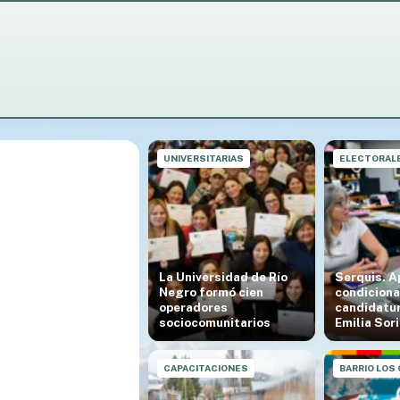
UNIVERSITARIAS
ELECTORAL
La Universidad de Río
Serquis. A
Negro formó cien
condiciona
operadores
candidatur
sociocomunitarios
Emilia Sor
❯
CAPACITACIONES
BARRIO LOS