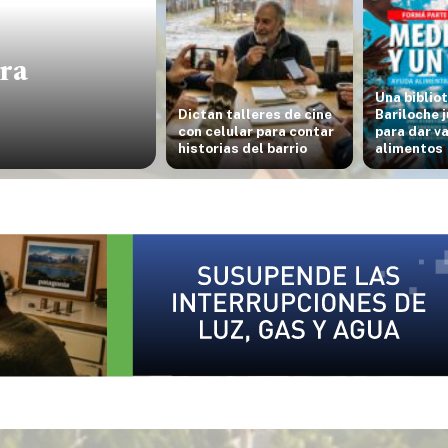
ra
Una biblio
Dictan talleres de cine
Bariloche 
con celular para contar
para dar v
historias del barrio
alimentos