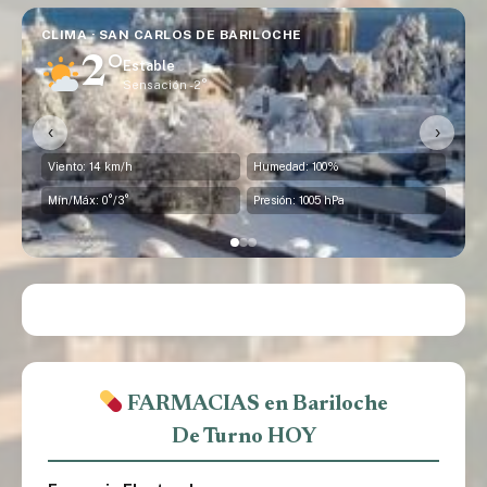
CLIMA · SAN CARLOS DE BARILOCHE
2°
Estable
Sensación -2°
‹
›
Viento: 14 km/h
Humedad: 100%
Mín/Máx: 0°/3°
Presión: 1005 hPa
FARMACIAS en Bariloche
De Turno HOY