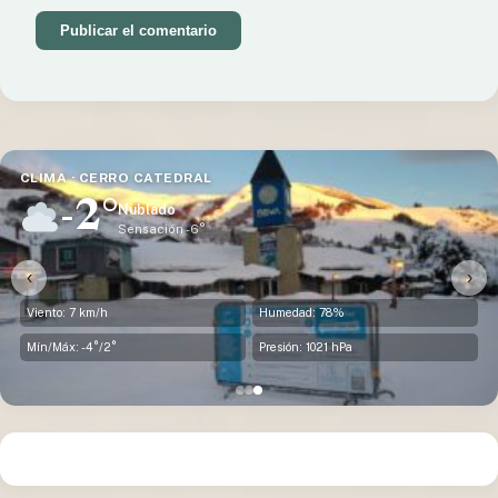
CLIMA · DINA HUAPI
0°
Nublado
Sensación -5°
‹
›
Viento: 20 km/h
Humedad: 87%
Mín/Máx: -2°/4°
Presión: 1021 hPa