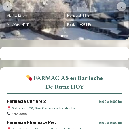
‹
›
Viento: 8 km/h
Humedad: 83%
Mín/Máx: -5°/-1°
Presión: 1036 hPa
FARMACIAS en Bariloche
De Turno HOY
Farmacia Cumbre 2
9:00 a 9:00 hs
Gallardo 701, San Carlos de Bariloche
442-3860
Farmacia Pharmacy Pje.
9:00 a 9:00 hs