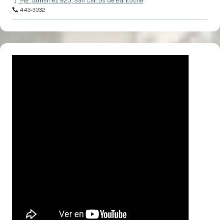
Pje. Gutiérrez 920, San Carlos de Bariloche
443-3932