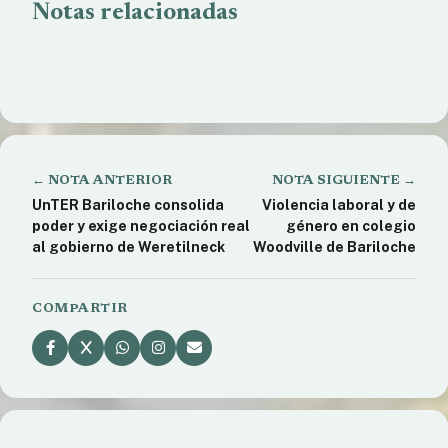
Notas relacionadas
Juez Rozanski califica al Gobierno Libertario como
una Banda Criminal
Participación ciudadana en las elecciones: para
Serquis esta elección es de las más importantes
Incluyendo Bariloche felicitó a Soria, Marks y
Serquis
← NOTA ANTERIOR
NOTA SIGUIENTE →
UnTER Bariloche consolida
Violencia laboral y de
poder y exige negociación real
género en colegio
al gobierno de Weretilneck
Woodville de Bariloche
COMPARTIR