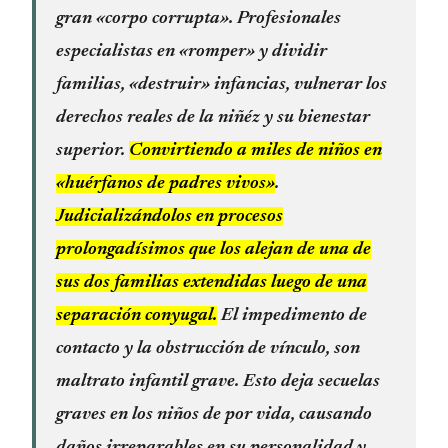
gran «corpo corrupta». Profesionales
especialistas en «romper» y dividir
familias, «destruir» infancias, vulnerar los
derechos reales de la niñéz y su bienestar
superior.
Convirtiendo a miles de niños en
«huérfanos de padres vivos»
.
Judicializándolos en procesos
prolongadísimos que los alejan de una de
sus dos familias extendidas luego de una
separación conyugal.
El impedimento de
contacto y la obstrucción de vínculo, son
maltrato infantil grave. Esto deja secuelas
graves en los niños de por vida, causando
daños irreparables en su personalidad y