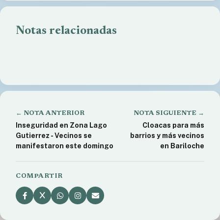
Notas relacionadas
Cronograma de Pago a Autoridades de Mesa
Elecciones 2019
Plan Calor Bariloche Bariloche
Trabajadores de Sanatorio Del Sol marcharán tras un
año sin respuestas
← NOTA ANTERIOR
NOTA SIGUIENTE →
Inseguridad en Zona Lago
Cloacas para más
Gutierrez - Vecinos se
barrios y más vecinos
manifestaron este domingo
en Bariloche
COMPARTIR