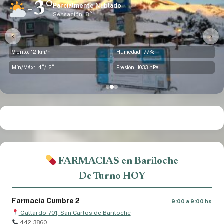
-3°
Parcialmente Nublado
Sensación -8°
‹
›
Viento: 12 km/h
Humedad: 77%
Mín/Máx: -4°/-2°
Presión: 1033 hPa
FARMACIAS en Bariloche
De Turno HOY
Farmacia Cumbre 2
9:00 a 9:00 hs
Gallardo 701, San Carlos de Bariloche
442-3860