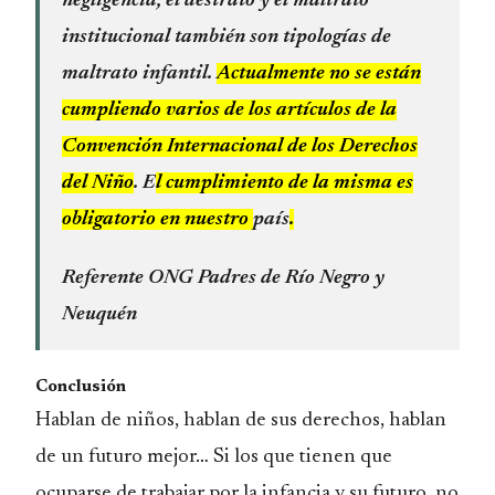
negligencia, el destrato y el maltrato
institucional también son tipologías de
maltrato infantil.
Actualmente no se están
cumpliendo varios de los artículos de la
Convención Internacional de los Derechos
del Niño
. E
l cumplimiento de la misma es
obligatorio en nuestro
país
.
Referente ONG Padres de Río Negro y
Neuquén
Conclusión
Hablan de niños, hablan de sus derechos, hablan
de un futuro mejor… Si los que tienen que
ocuparse de trabajar por la infancia y su futuro, no