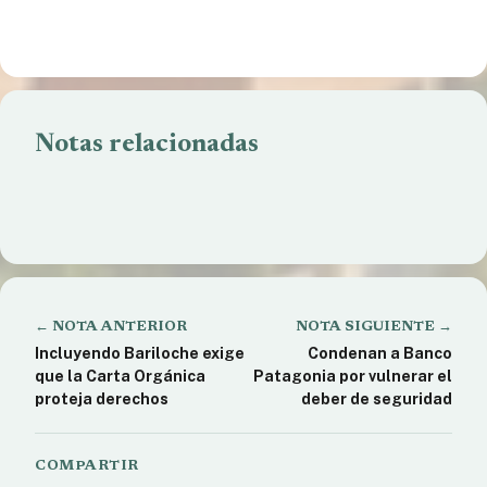
Notas relacionadas
La Sede Andina fortalece la formación artística
junto a La Llave
Comienza en Bariloche una nueva carrera profesional.
Educación en Recursos Humanos
La UNRN y el CONICET patentan un sistema de
iluminación urbana
← NOTA ANTERIOR
NOTA SIGUIENTE →
Incluyendo Bariloche exige
Condenan a Banco
que la Carta Orgánica
Patagonia por vulnerar el
proteja derechos
deber de seguridad
COMPARTIR