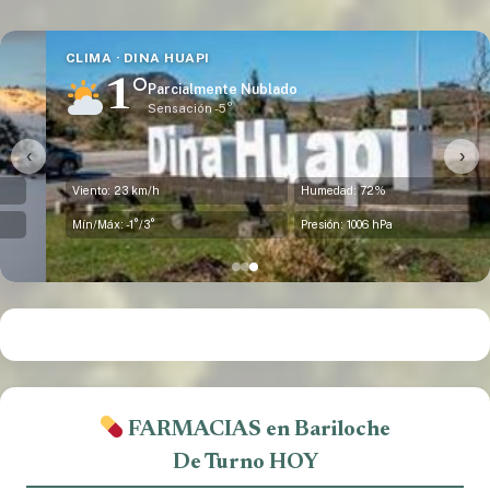
CLIMA · DINA HUAPI
1°
Parcialmente Nublado
Sensación -5°
‹
›
Viento: 23 km/h
Humedad: 72%
Mín/Máx: -1°/3°
Presión: 1006 hPa
FARMACIAS en Bariloche
De Turno HOY