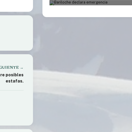
 atención
GUIENTE →
re posibles
estafas.