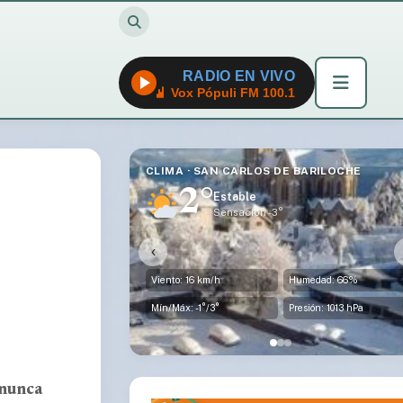
RADIO EN VIVO
Vox Pópuli FM 100.1
CLIMA · SAN CARLOS DE BARILOCHE
2°
Estable
Sensación -3°
‹
Viento: 16 km/h
Humedad: 66%
Mín/Máx: -1°/3°
Presión: 1013 hPa
 nunca