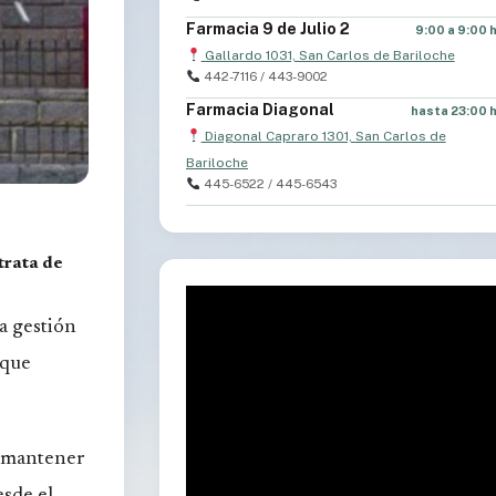
Farmacia 9 de Julio 2
9:00 a 9:00 
Gallardo 1031, San Carlos de Bariloche
442-7116 / 443-9002
Farmacia Diagonal
hasta 23:00 
Diagonal Capraro 1301, San Carlos de
Bariloche
445-6522 / 445-6543
trata de
a gestión
 que
o mantener
esde el