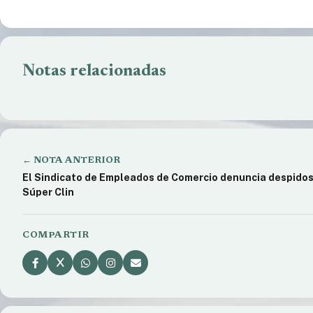
Notas relacionadas
Explosión de Caño Maestro de Gas en
Comenzó la a
Barrio Nahuel Hue.
Transporte 
← NOTA ANTERIOR
El Sindicato de Empleados de Comercio denuncia despidos
Súper Clin
COMPARTIR