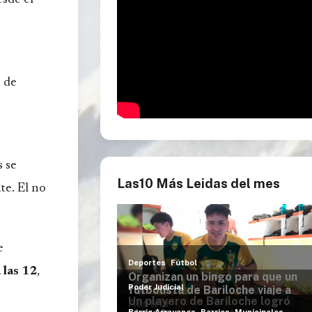
s de
s
se
Las10 Más Leidas del mes
te. El no
e
las 12
,