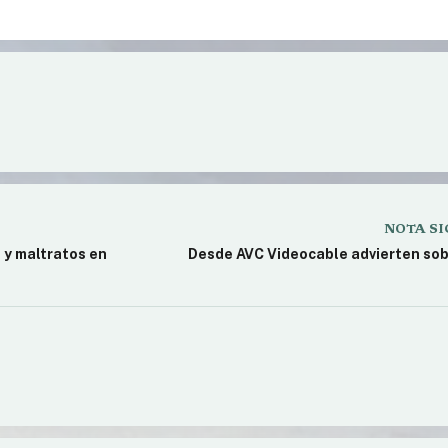
udiencia pública por el
Trabajadores de la salud exige
Urbano de Pasajeros
urgente al reclamo salarial
NOTA SI
 y maltratos en
Desde AVC Videocable advierten sob