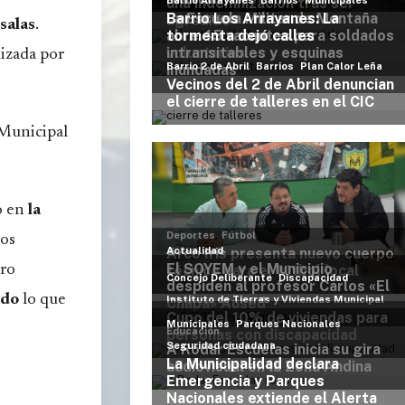
salas
.
tizada por
 Municipal
do en
la
tos
tro
ndo
lo que