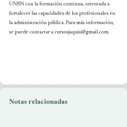
UNRN con la formación continua, orientada a
fortalecer las capacidades de los profesionales en
la administración pública. Para más información,
se puede contactar a cursosjaquis@gmail.com.
Notas relacionadas
La UNRN abre la inscripción a actividades de diseño
audiovisual
Programa Municipal de Esquí Escolar
Barriletes de libertad en el teatro de Bariloche