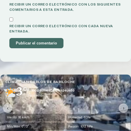
RECIBIR UN CORREO ELECTRÓNICO CON LOS SIGUIENTES
COMENTARIOS A ESTA ENTRADA.
RECIBIR UN CORREO ELECTRÓNICO CON CADA NUEVA
ENTRADA.
DE BARILOCHE
CLIMA · CERRO CATE
1°
ente Despejado
Principalm
°
Sensación -4
‹
›
Humedad: 63%
Viento: 11 km/h
Presión: 1012 hPa
Mín/Máx: -3°/1°