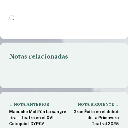
Cargando...
Notas relacionadas
Editorial UNRN publica manual para una agricultura
sustentable
La UNRN analiza la comunicación durante la última
dictadura en Argentina
La Universidad de Río Negro abre inscripciones para
completar Licenciatura en Emergencias
← NOTA ANTERIOR
NOTA SIGUIENTE →
Mapuche Mollfün La sangre
Gran Éxito en el debut
tira — teatro en el XVII
de la Primavera
Coloquio IIDYPCA
Teatral 2025