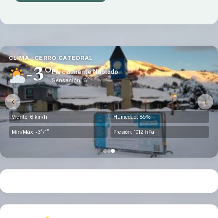
CLIMA · DINA HUAPI
-1°
Parcialmente Nublado
Sensación -6°
‹
›
Viento: 21 km/h
Humedad: 80%
Mín/Máx: -1°/3°
Presión: 1012 hPa