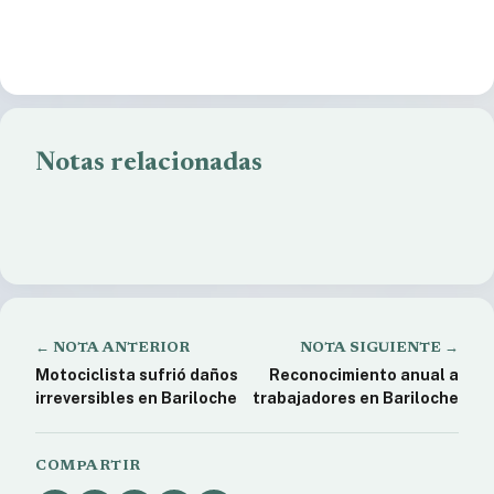
Notas relacionadas
Juntas Vecinales piden CONGELAMIENTO DEL
BOLETO DE COLECTIVO
Bloque Incluyendo Bariloche rechaza plan que
urbaniza patrimonio del Cerro Catedral
Aprobaron la Emergencia Alimentaria en la ultima
sesión del ciclo del Concejo.
← NOTA ANTERIOR
NOTA SIGUIENTE →
Motociclista sufrió daños
Reconocimiento anual a
irreversibles en Bariloche
trabajadores en Bariloche
COMPARTIR