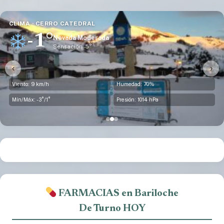
CLIMA · DINA HUAPI
1°
Principalmente Despejado
Sensación -5°
‹
›
Viento: 27 km/h
Humedad: 71%
Mín/Máx: -1°/3°
Presión: 1013 hPa
FARMACIAS en Bariloche
De Turno HOY