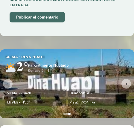
ENTRADA.
CLIMA · DINA HUAPI
2°
Parcialmente Nublado
Sensación -4°
‹
›
Viento: 27 km/h
Humedad: 61%
Mín/Máx: -1°/3°
Presión: 1004 hPa