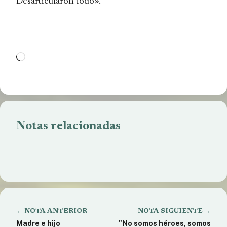
Desarticularon todo».
Cargando...
Notas relacionadas
Otra vez la Justicia Rionegrina acusada.
Contradicción del Gobierno Rionegrino en la
comunicación a los Docentes.
Trabajadores de la Economía Popular tendrán su
propio sindicato
← NOTA ANTERIOR
NOTA SIGUIENTE →
Madre e hijo
"No somos héroes, somos