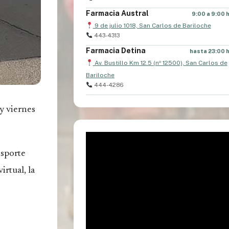
Farmacia Austral
9:00 a 9:00 
9 de julio 1018, San Carlos de Bariloche
443-4313
Farmacia Detina
hasta 23:00 
Av. Bustillo Km 12.5 (nº 12500), San Carlos de
Bariloche
444-4286
 y viernes
nsporte
rtual, la