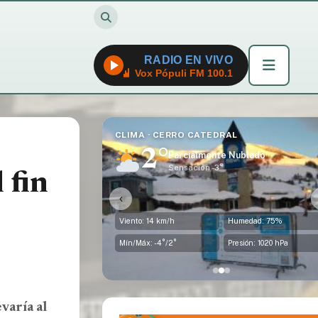
RADIO EN VIVO
Vox Pópuli FM 100.1
CLIMA · DINA HUAPI
4°
ublado
Parcialmente Nublado
Sensación -4°
 fin
‹
medad: 75%
Viento: 35 km/h
Humedad: 63%
sión: 1020 hPa
Mín/Máx: -2°/4°
Presión: 1019 hPa
varía al