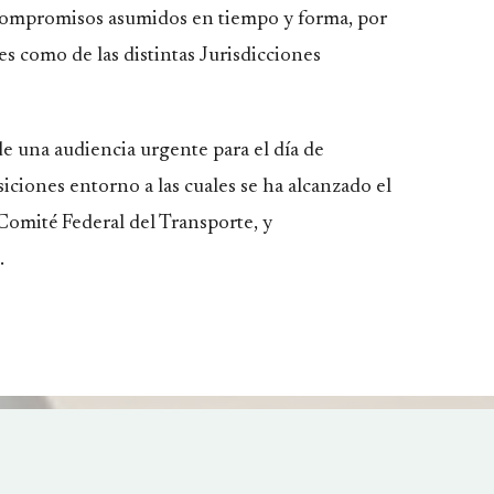
 compromisos asumidos en tiempo y forma, por
es como de las distintas Jurisdicciones
 de una audiencia urgente para el día de
iciones entorno a las cuales se ha alcanzado el
 Comité Federal del Transporte, y
.
el Pueblo de Bariloche pide
l aumento y denuncia
Centrales Sindicales movilizar
jueves en Bariloche