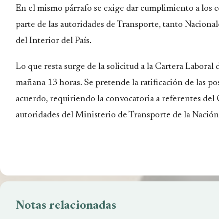
En el mismo párrafo se exige dar cumplimiento a los
parte de las autoridades de Transporte, tanto Nacional
del Interior del País.
Lo que resta surge de la solicitud a la Cartera Laboral
mañana 13 horas. Se pretende la ratificación de las pos
acuerdo, requiriendo la convocatoria a referentes del
autoridades del Ministerio de Transporte de la Nación
Defensora d
Notas relacionadas
UnTER Bariloche definió continuar con el
suspender e
no inicio de clases
nulidad