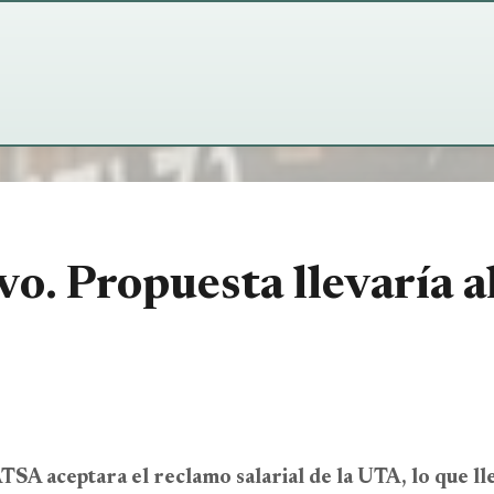
SAN CARLOS DE BARILOCHE
CLIMA · CERRO CATEDRAL
°
2°
Parcialmente Nublado
Parcialmente N
Sensación -2°
Sensación -3°
vo. Propuesta llevaría al
 km/h
Humedad: 69%
Viento: 14 km/h
Hu
1°/4°
Presión: 1019 hPa
Mín/Máx: -4°/2°
Pre
SA aceptara el reclamo salarial de la UTA, lo que lle