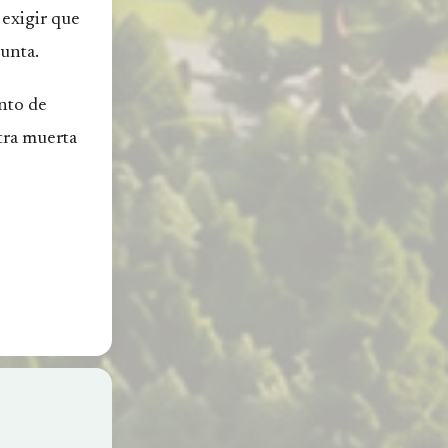
 exigir que
unta.
ento de
otra muerta
 revocó el
.