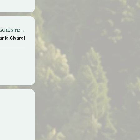
GUIENTE →
anía Civardi