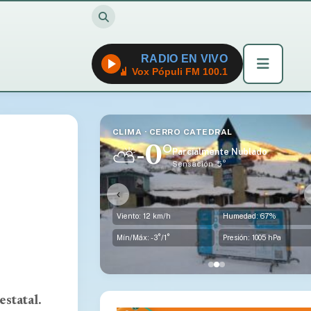
RADIO EN VIVO
Vox Pópuli FM 100.1
ATEDRAL
CLIMA · DINA HUAPI
2°
⛅
ialmente Nublado
Parcialmente Nublado
ción -5°
Sensación -5°
‹
Humedad: 67%
Viento: 26 km/h
Humedad: 63
Presión: 1005 hPa
Mín/Máx: -1°/3°
Presión: 1004 
estatal.