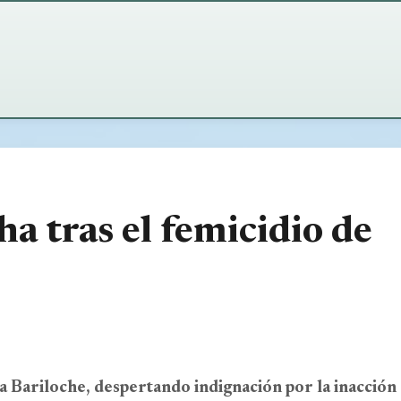
CLIMA · SAN CARLOS DE BARILOCHE
CLIMA · CERRO C
2°
-0°
☁️
⛅
Nublado
Parc
Sensación -2°
Sensa
 tras el femicidio de
Viento: 15 km/h
Humedad: 63%
Viento: 12 km/h
Mín/Máx: 0°/3°
Presión: 1004 hPa
Mín/Máx: -3°/1°
a Bariloche, despertando indignación por la inacción 