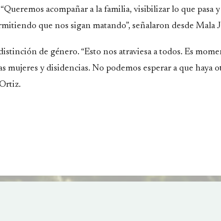
“Queremos acompañar a la familia, visibilizar lo que pasa y
rmitiendo que nos sigan matando”, señalaron desde Mala J
 distinción de género. “Esto nos atraviesa a todos. Es mom
a las mujeres y disidencias. No podemos esperar a que haya 
Ortiz.
a Gustavo Casas lanzó su
Caso Rafael Nahuel: la justicia
 a gobernador de Rio Negro
procesamiento del Cabo Pintos