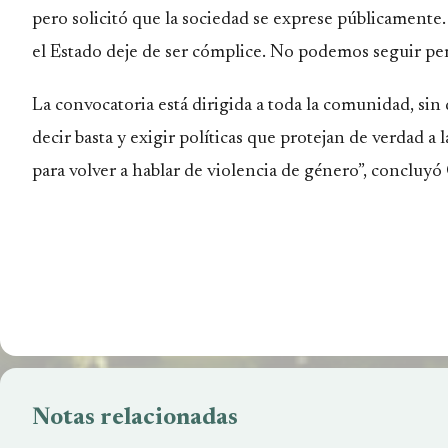
pero solicitó que la sociedad se exprese públicamente. 
el Estado deje de ser cómplice. No podemos seguir pe
La convocatoria está dirigida a toda la comunidad, sin
decir basta y exigir políticas que protejan de verdad 
para volver a hablar de violencia de género”, concluyó 
Notas relacionadas
Crisis en el INTA Bariloche: recortes del
El peronist
17% y riesgo de desaparición
candidatura