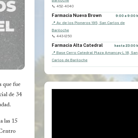
Bariloche
📞 452-4040
Farmacia Nueva Brown
9:00 a 9:00 
📍 Av. de los Pioneros 195, San Carlos de
Bariloche
📞 443-1250
Farmacia Alta Catedral
hasta 23:00 
📍 Base Cerro Catedral Plaza Amancay L.18, San
Carlos de Bariloche
s que fue
cial de 34
udad.
a las 15
 Centro