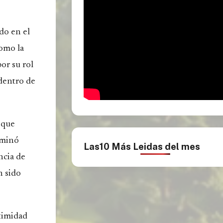
do en el
como la
or su rol
 dentro de
 que
rminó
Las10 Más Leidas del mes
ncia de
n sido
ntimidad