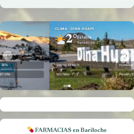
CLIMA · DINA HUAPI
2°
Estable
Sensación -2°
‹
›
Viento: 13 km/h
Humedad: 81%
Mín/Máx: -1°/3°
Presión: 1008 hPa
FARMACIAS en Bariloche