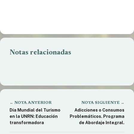
Notas relacionadas
Weretilneck vs Horne? Fake News en medios afines
Presencia de Macri y Larreta en Bariloche. Habrá
repudio?
Caso Rafael Nahuel: la justicia revocó el
procesamiento del Cabo Pintos.
← NOTA ANTERIOR
NOTA SIGUIENTE →
Día Mundial del Turismo
Adicciones o Consumos
en la UNRN: Educación
Problemáticos. Programa
transformadora
de Abordaje Integral.