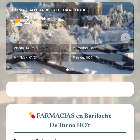
CLIMA · SAN CARLOS DE BARILOCHE
2°
Estable
Sensación -2°
‹
›
Viento: 13 km/h
Humedad: 99%
Mín/Máx: 0°/3°
Presión: 1004 hPa
FARMACIAS en Bariloche
De Turno HOY